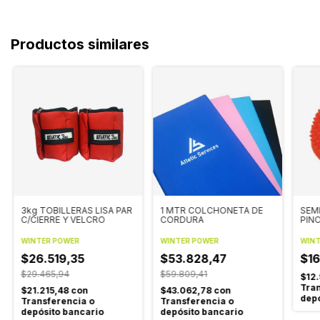
Productos similares
3kg TOBILLERAS LISA PAR
1 MTR COLCHONETA DE
SEM
C/CIERRE Y VELCRO
CORDURA
PIN
WINTER POWER
WINTER POWER
WINT
$26.519,35
$53.828,47
$16
$29.465,94
$59.809,41
$12
Tran
$21.215,48
con
$43.062,78
con
depó
Transferencia o
Transferencia o
depósito bancario
depósito bancario