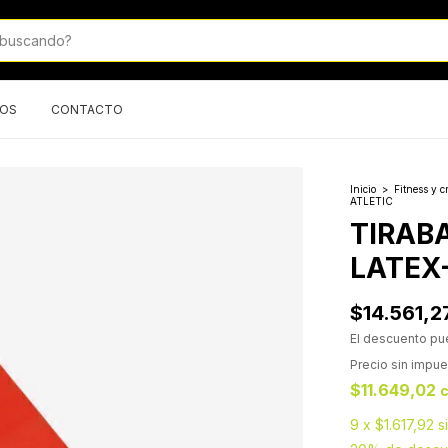
MOS
CONTACTO
Inicio
>
Fitness y cr
ATLETIC
TIRAB
LATEX
$14.561,2
El descuento pu
Precio sin impu
$11.649,02
9
x
$1.617,92
s