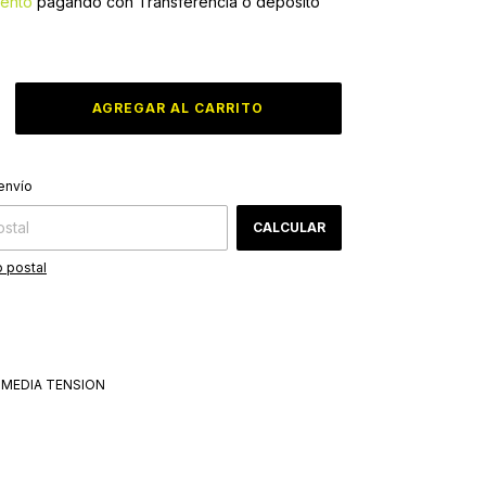
ento
pagando con Transferencia o depósito
CAMBIAR CP
 CP:
envío
CALCULAR
 postal
 MEDIA TENSION