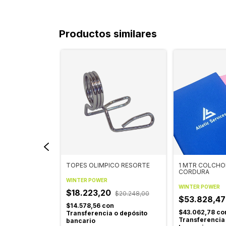
Productos similares
OSU CON
TOPES OLIMPICO RESORTE
1 MTR COLCHO
CORDURA
WINTER POWER
WINTER POWER
$18.223,20
$20.248,00
$53.828,4
$18.036,80
$14.578,56
con
n
$43.062,78
co
Transferencia o depósito
 o depósito
Transferencia
bancario