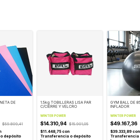
NETA DE
1.5kg TOBILLERAS LISA PAR
GYM BALL DE 8
C/CIERRE Y VELCRO
INFLADOR
WINTER POWER
WINTER POWER
7
$14.310,94
$49.167,36
$59.809,41
$15.901,05
n
$11.448,75
con
$39.333,89
con
 o depósito
Transferencia o depósito
Transferencia 