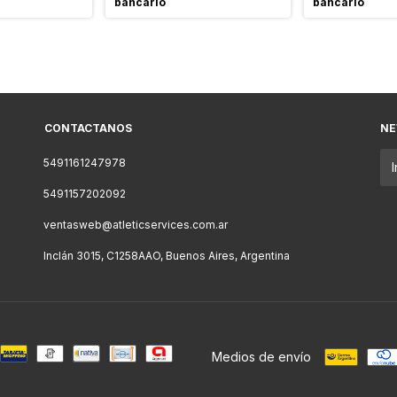
bancario
bancario
CONTACTANOS
NE
5491161247978
5491157202092
ventasweb@atleticservices.com.ar
Inclán 3015, C1258AAO, Buenos Aires, Argentina
Medios de envío