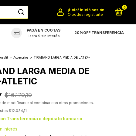
0
¡Hola!
Iniciá sesión
O podés registrarte
PAGÁ EN CUOTAS
20%OFF TRANSFERENCIA
Hasta 9 sin interés
ossfit
>
Accesorios
>
TIRABAND LARGA MEDIA DE LATEX-
AND LARGA MEDIA DE
-ATLETIC
7
$16.179,19
ede modificarse al combinar con otras promociones.
estos
$12.034,11
con
Transferencia o depósito bancario
in interés