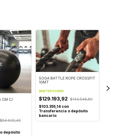
SOGA BATTLE ROPE CROSSFIT
10MT
WINTER POWER
$129.193,92
$143.548,80
5 CM C/
EXTENSOR DE 
CROMADO
$103.355,14
con
Transferencia o depósito
bancario
WINTER POWER
$54.630,40
$19.118,89
$
$15.295,11
con
o depósito
o depósito ban