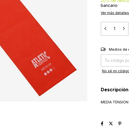
20% de descu
bancario
Ver más detalles
Entregas para el
Medios de 
No sé mi código
Descripción
MEDIA TENSION