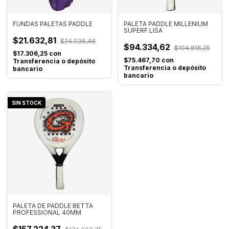
FUNDAS PALETAS PADDLE
PALETA PADDLE MILLENIUM
SUPERF.LISA
$21.632,81
$24.036,46
$94.334,62
$104.816,25
$17.306,25
con
$75.467,70
con
Transferencia o depósito
Transferencia o depósito
bancario
bancario
SIN STOCK
PALETA DE PADDLE BETTA
PROFESSIONAL 40MM
$157.224,37