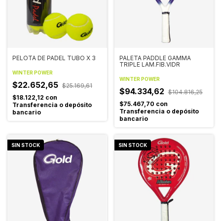
PELOTA DE PADEL TUBO X 3
PALETA PADDLE GAMMA
TRIPLE LAM.FIB.VIDR
WINTER POWER
WINTER POWER
$22.652,65
$25.169,61
$94.334,62
$104.816,25
$18.122,12
con
$75.467,70
con
Transferencia o depósito
Transferencia o depósito
bancario
bancario
SIN STOCK
SIN STOCK