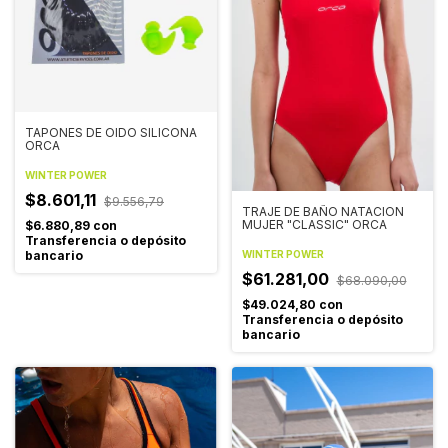
TAPONES DE OIDO SILICONA
ORCA
WINTER POWER
$8.601,11
$9.556,79
TRAJE DE BAÑO NATACION
MUJER "CLASSIC" ORCA
$6.880,89
con
Transferencia o depósito
bancario
WINTER POWER
$61.281,00
$68.090,00
$49.024,80
con
Transferencia o depósito
bancario