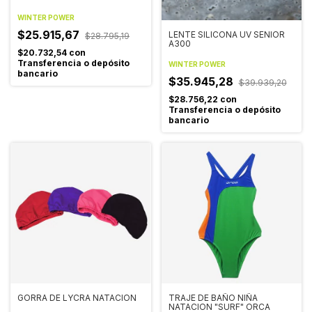
WINTER POWER
$25.915,67
LENTE SILICONA UV SENIOR
$28.795,19
A300
$20.732,54
con
Transferencia o depósito
WINTER POWER
bancario
$35.945,28
$39.939,20
$28.756,22
con
Transferencia o depósito
bancario
GORRA DE LYCRA NATACION
TRAJE DE BAÑO NIÑA
NATACION "SURF" ORCA