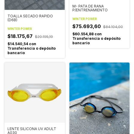
M- PATA DE RANA
P/ENTRENAMIENTO
TOALLA SECADO RAPIDO
WINTER POWER
(D6B)
$75.693,60
$84.104,00
WINTER POWER
$60.554,88
con
$18.175,67
$20.195,19
Transferencia o depósito
bancario
$14.540,54
con
Transferencia o depósito
bancario
LENTE SILICONA UV ADULT
A030