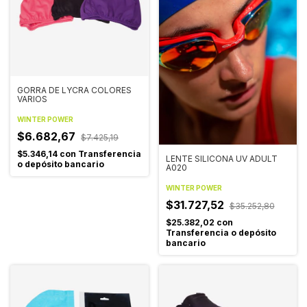
GORRA DE LYCRA COLORES
VARIOS
WINTER POWER
$6.682,67
$7.425,19
$5.346,14
con
Transferencia
LENTE SILICONA UV ADULT
o depósito bancario
A020
WINTER POWER
$31.727,52
$35.252,80
$25.382,02
con
Transferencia o depósito
bancario