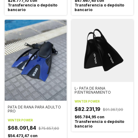
$26.777,10
con
$47.667,45
con
Transferencia o depósito
Transferencia o depósito
bancario
bancario
L- PATA DE RANA
P/ENTRENAMIENTO
WINTER POWER
PATA DE RANA PARA ADULTO
$82.231,19
$91.367,99
PRO
$65.784,95
con
WINTER POWER
Transferencia o depósito
bancario
$68.091,84
$75.657,60
$54.473,47
con