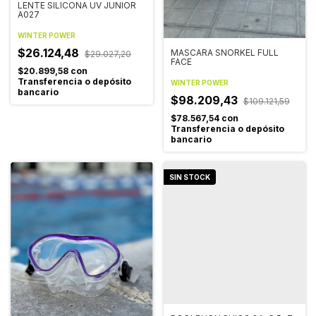
LENTE SILICONA UV JUNIOR
A027
WINTER POWER
$26.124,48
MASCARA SNORKEL FULL
$29.027,20
FACE
$20.899,58
con
Transferencia o depósito
WINTER POWER
bancario
$98.209,43
$109.121,59
$78.567,54
con
Transferencia o depósito
bancario
SIN STOCK