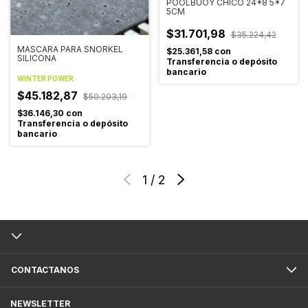
POOLBUOY CHICO 24*8 5*7
5CM
$31.701,98
$35.224,42
MASCARA PARA SNORKEL
$25.361,58
con
SILICONA
Transferencia o depósito
bancario
WINTER POWER
$45.182,87
$50.203,19
$36.146,30
con
Transferencia o depósito
bancario
1
/
2
CONTACTANOS
NEWSLETTER