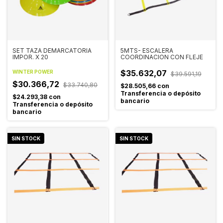
SET TAZA DEMARCATORIA
5MTS- ESCALERA
IMPOR. X 20
COORDINACION CON FLEJE
$35.632,07
WINTER POWER
$39.591,19
$30.366,72
$33.740,80
$28.505,66
con
Transferencia o depósito
$24.293,38
con
bancario
Transferencia o depósito
bancario
SIN STOCK
SIN STOCK