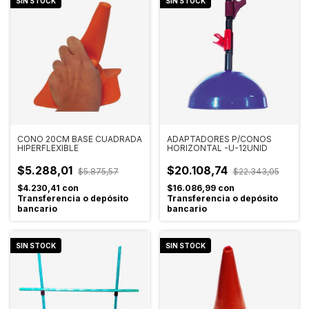
SIN STOCK
SIN STOCK
CONO 20CM BASE CUADRADA
ADAPTADORES P/CONOS
HIPERFLEXIBLE
HORIZONTAL -U-12UNID
$5.288,01
$20.108,74
$5.875,57
$22.343,05
$4.230,41
con
$16.086,99
con
Transferencia o depósito
Transferencia o depósito
bancario
bancario
SIN STOCK
SIN STOCK