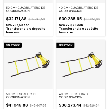
50 CM- CUADRILATERO DE
40 CM- CUADRILATERO DE
COORDINACION
COORDINACION
$32.171,88
$30.285,95
$35.746,53
$33.651,06
$25.737,50
con
$24.228,76
con
Transferencia o depósito
Transferencia o depósito
bancario
bancario
SIN STOCK
SIN STOCK
50 CM- ESCALERA DE
40 CM-ESCALERA DE
COORDINACION
COORDINACION
$41.046,88
$38.273,44
$45.607,65
$42.526,04