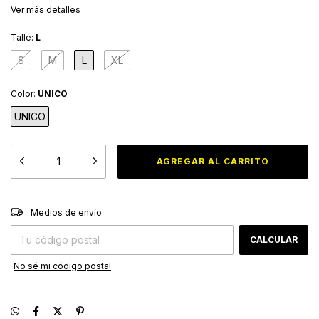
Ver más detalles
Talle:
L
S
M
L
XL
Color:
UNICO
UNICO
CAMBIAR CP
Entregas para el CP:
Medios de envío
CALCULAR
No sé mi código postal