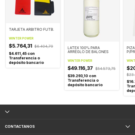
TARJETA ARBITRO FUTB.
WINTER POWER
$5.764,31
$6.404,79
LATEX 100% PARA
PIZ
ARREGLO DE BALONES
P/P
$4.611,45
con
Transferencia o
WINTER POWER
WINT
depósito bancario
$49.116,37
$2
$54.573,75
$23.
$39.293,10
con
Transferencia o
$16
depósito bancario
Tran
depó
CONTACTANOS